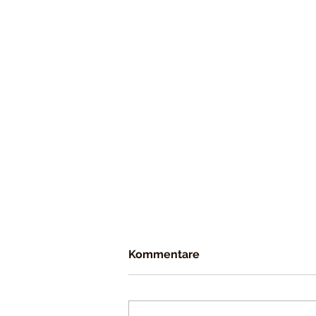
Kommentare
© 2016 by Atelier für Werbung Dobrunz •