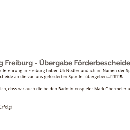
e Grether Sports
Home
Aktuelles
Sponsoren
Ref
g Freiburg - Übergabe Förderbescheid
ortlerehrung in Freiburg haben Uli Nodler und ich im Namen der Sp
eide an die von uns geförderten Sportler übergeben...🤼‍♀️🚴‍♀️🏸
ich, dass wir auch die beiden Badmintonspieler Mark Obermeier u
rfolg!