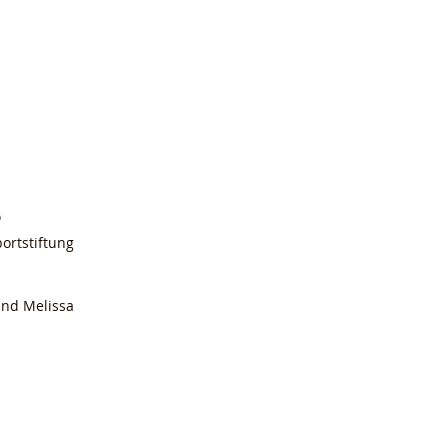
erenzen
Über mich
Kontakt
e
ortstiftung 
nd Melissa 