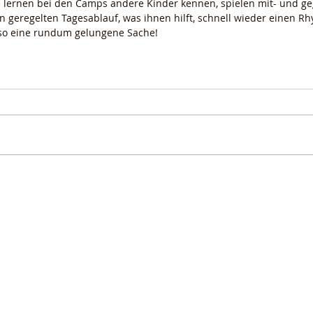
e lernen bei den Camps andere Kinder kennen, spielen mit- und g
n geregelten Tagesablauf, was ihnen hilft, schnell wieder einen R
Also eine rundum gelungene Sache!
 79650 Schopfheim •
www.dobrunz.de