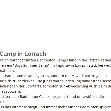
e Grether Sports
Home
Aktuelles
Sponsoren
Ref
Camp in Lörrach
en ein "Boys Summer Camp" im Impulsiv in Lörrach statt, bei wel
ilnahmen.
ther Badminton Academy ist es, Kindern die Möglichkeit zu geben s
für sich zu entdecken. Die Jungs waren jeden Tag mindestens sech
ich neben der Sportart Badminton zur Abwechslung auch beim B
r auspowern. 
 ist von den Badminton Camps begeistert und unterstützte diese mi
en".
dass das Interesse steigt und immer mehr Kinder Badminton spielen