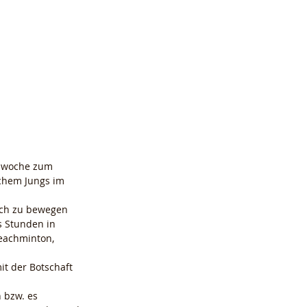
erenzen
Über mich
Kontakt
chem Jungs im 
ich zu bewegen 
s Stunden in 
eachminton, 
t der Botschaft 
 bzw. es 