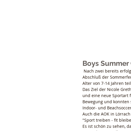
Nicol
Boys Summer 
 Nach zwei bereits erfolgreich durchgeführten Badminton Camps fand in der letzten Ferienwoche zum 
Abschluß der Sommerferi
Alter von 7-14 Jahren te
Das Ziel der Nicole Gre
und eine neue Sportart 
Bewegung und konnten s
Indoor- und Beachsocce
Auch die AOK in Lörrach
"Sport treiben - fit bleib
Es ist schön zu sehen, 